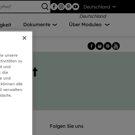
Deutschland
Dokumente
Über Moduleo
gkeit
ie unsere
tivitäten zu
hricht
ät und
: die
te und
 können alle
l verwalten.
bsite.
leo®
Folgen Sie uns