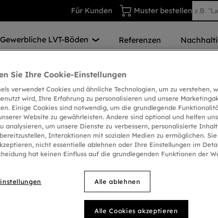
Für Kunden
Muster bestellen
Gewerbliche LVT-Böden
Referenzen
Nachhalti
en Sie Ihre Cookie-Einstellungen
nels verwendet Cookies und ähnliche Technologien, um zu verstehen, w
enutzt wird, Ihre Erfahrung zu personalisieren und unsere Marketingak
n Dank für Ihre Nac
zen. Einige Cookies sind notwendig, um die grundlegende Funktionalit
unserer Website zu gewährleisten. Andere sind optional und helfen uns
u analysieren, um unsere Dienste zu verbessern, personalisierte Inhal
ereitzustellen, Interaktionen mit sozialen Medien zu ermöglichen. Sie
Wir werden Sie so schnell wie möglich kontaktieren.
kzeptieren, nicht essentielle ablehnen oder Ihre Einstellungen im Detai
cheidung hat keinen Einfluss auf die grundlegenden Funktionen der We
instellungen
Alle ablehnen
Leistungen
Über Modu
Alle Cookies akzeptieren