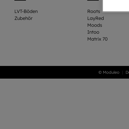
LVT-Böden
Roots
Zubehör
LayRed
Moods
Intoo
Matrix 70
© Moduleo
D