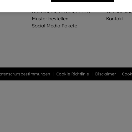
Dokumente herunterladen
Wer wir sin
Muster bestellen
Kontakt
Social Media Pakete
atenschutzbestimmungen
Cookie Richtlinie
Disclaimer
Cook