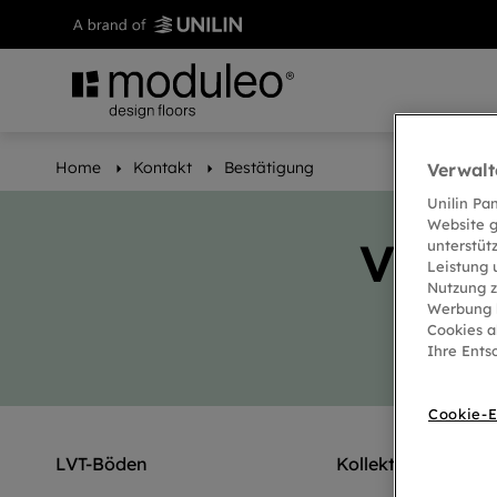
Home
Kontakt
Bestätigung
Verwalt
Unilin Pa
Website g
Viele
unterstüt
Leistung 
Nutzung z
Werbung b
Cookies a
Ihre Ents
Cookie-E
LVT-Böden
Kollektionen