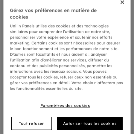
Gérez vos préférences en matière de
cookies
Unilin Panels utilise des cookies et des technologies
similaires pour comprendre l’utilisation de notre site,
personnaliser votre expérience et soutenir nos efforts
marketing. Certains cookies sont nécessaires pour assurer
le bon fonctionnement et les performances de notre site.
D’autres sont facultatifs et nous aident à : analyser
l’utilisation afin d’améliorer nos services, diffuser du
contenu et des publicités personnalisés, permettre les
Un sol de caractère à un
interactions avec les réseaux sociaux. Vous pouvez
accepter tous les cookies, refuser ceux non essentiels ou
prix raisonnable
gérer vos préférences en détail. Votre choix n'affectera pas
les fonctionnalités essentielles du site.
Situé au 16&20 Short’s Garden, dans le quartier de
Covent Garden en plein cœur de Londres, le nouvel
Paramètres des cookies
espace de travail contemporain se dote d’un sol
audacieusement graphique grâce à notre collection
de vinyle modulaire Moods.
Tout refuser
Autoriser tous les cookies