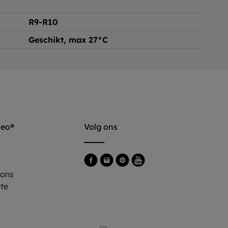
R9-R10
Geschikt, max 27°C
leo®
Volg ons
 ons
ite