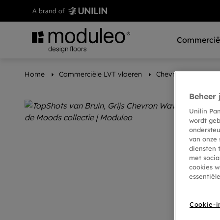
Commerciël
Home
Commerciële LVT vloeren
Chevron Wave 601
Beheer 
Unilin Pa
wordt geb
ondersteu
van onze 
diensten 
met socia
cookies w
essentiël
Cookie-i