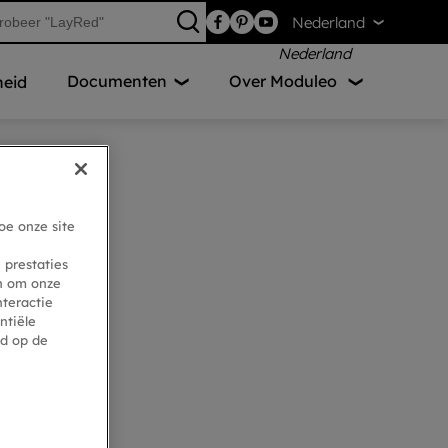
Nederland
Documenten
Over Moduleo
eid
oe onze site
 prestaties
en om onze
nteractie
ntiële
ed op de