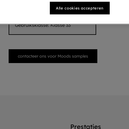
Totale dikte:
2,5 mm
Alle cookies accepteren
Afmetingen:
522,67 x 92,4 mm
Geïntegreerde ondervloer:
Nee
Gebruiksklasse:
Klasse 33
contacteer ons voor Moods samples
Prestaties