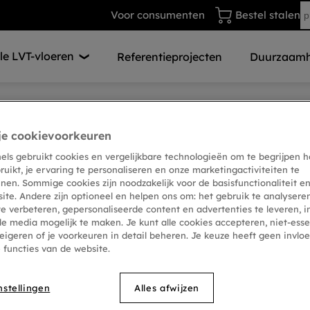
Voor consumenten
Bestel stalen
e LVT-vloeren
Referentieprojecten
Duurzaamh
je cookievoorkeuren
Chevron Wave 601
nels gebruikt cookies en vergelijkbare technologieën om te begrijpen h
ruikt, je ervaring te personaliseren en onze marketingactiviteiten te
nen. Sommige cookies zijn noodzakelijk voor de basisfunctionaliteit en
site. Andere zijn optioneel en helpen ons om: het gebruik te analyser
te verbeteren, gepersonaliseerde content en advertenties te leveren, i
le media mogelijk te maken. Je kunt alle cookies accepteren, niet-esse
eigeren of je voorkeuren in detail beheren. Je keuze heeft geen invlo
Moods
e functies van de website.
Commerciële code:
MODMODPCHEV601CHE
Installatiemethode:
Dryback
nstellingen
Alles afwijzen
Formaat:
Chevron