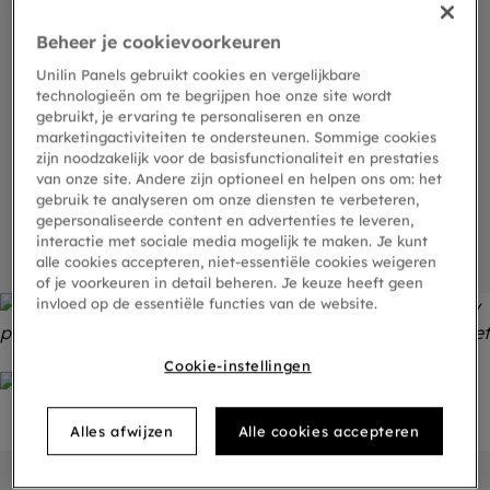
installeren, op te tillen en te hergebruiken;
Beheer je cookievoorkeuren
deze onderhoudsvriendelijke vloer
minimaliseert uitvaltijd en behoudt de
Unilin Panels gebruikt cookies en vergelijkbare
technologieën om te begrijpen hoe onze site wordt
integriteit van de ondervloer
. Met maximale
gebruikt, je ervaring te personaliseren en onze
flexibiliteit en minimale moeite is Matrix 70
marketingactiviteiten te ondersteunen. Sommige cookies
ontworpen voor drukbezochte omgevingen.
zijn noodzakelijk voor de basisfunctionaliteit en prestaties
van onze site. Andere zijn optioneel en helpen ons om: het
gebruik te analyseren om onze diensten te verbeteren,
Ontdek onze Matrix LVT vloeren
gepersonaliseerde content en advertenties te leveren,
interactie met sociale media mogelijk te maken. Je kunt
alle cookies accepteren, niet-essentiële cookies weigeren
of je voorkeuren in detail beheren. Je keuze heeft geen
invloed op de essentiële functies van de website.
Cookie-instellingen
Alles afwijzen
Alle cookies accepteren