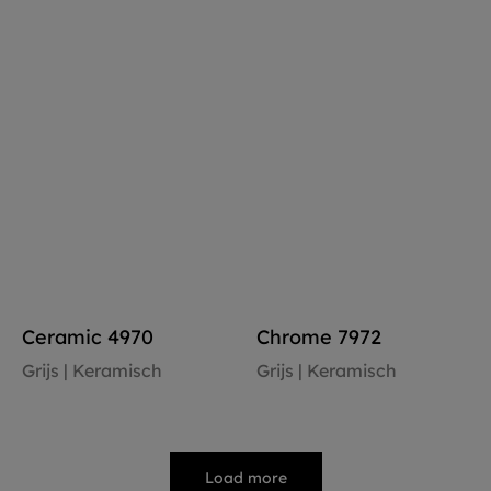
Vloer bekijken
Vloer bekijken
Ceramic 4970
Chrome 7972
Grijs | Keramisch
Grijs | Keramisch
Vloer bekijken
Vloer bekijken
Load more