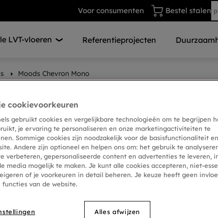
Voor consumenten
Bestel stalen
e LVT-vloeren
Referentieprojecten
Duurzaamh
s
Moods Chevron Mono
je cookievoorkeuren
nels gebruikt cookies en vergelijkbare technologieën om te begrijpen h
ruikt, je ervaring te personaliseren en onze marketingactiviteiten te
nen. Sommige cookies zijn noodzakelijk voor de basisfunctionaliteit en
site. Andere zijn optioneel en helpen ons om: het gebruik te analyser
te verbeteren, gepersonaliseerde content en advertenties te leveren, i
le media mogelijk te maken. Je kunt alle cookies accepteren, niet-esse
eigeren of je voorkeuren in detail beheren. Je keuze heeft geen invlo
e functies van de website.
nstellingen
Alles afwijzen