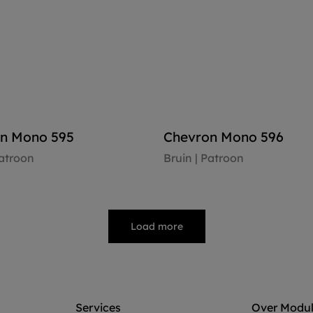
n Mono 595
Chevron Mono 596
Patroon
Bruin | Patroon
ekijken
Vloer bekijken
Load more
Services
Over Modu