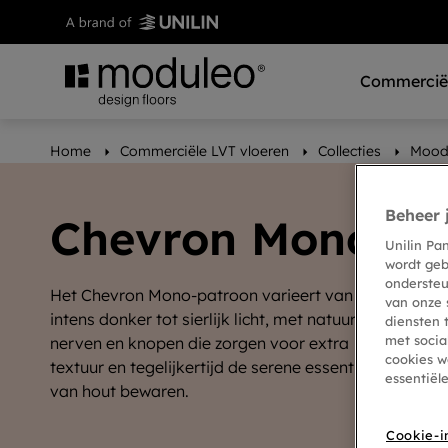
Commerciël
Home
Commerciële LVT vloeren
Collecties
Mood
Beheer 
Chevron Mono
Unilin Pa
wordt geb
ondersteu
Het Chevron Mono-patroon varieert van
van onze 
intens donker tot sierlijk licht, met natuurlijke
diensten 
met socia
nerven en knopen die zorgen voor extra
cookies w
textuur en tegelijkertijd de serene essentie
essentiël
van hout bewaren.
Cookie-i