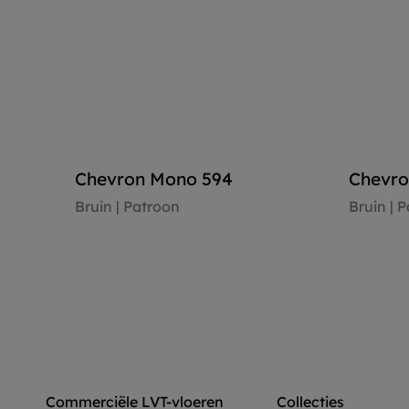
Chevron Mono 594
Chevro
Bruin | Patroon
Bruin | 
Vloer bekijken
Vloer b
Commerciële LVT-vloeren
Collecties