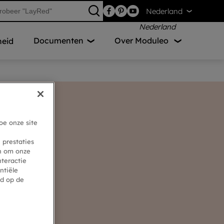
Nederland
Documenten
Over Moduleo
eid
oe onze site
 prestaties
en om onze
nteractie
ntiële
ed op de