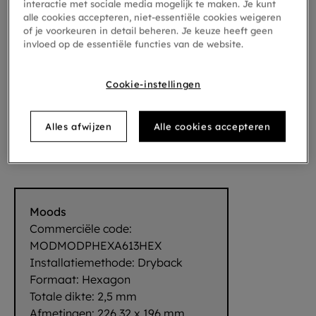
interactie met sociale media mogelijk te maken. Je kunt
alle cookies accepteren, niet-essentiële cookies weigeren
of je voorkeuren in detail beheren. Je keuze heeft geen
invloed op de essentiële functies van de website.
Cookie-instellingen
Alles afwijzen
Alle cookies accepteren
Hexagon Mono 613
Moods
Commerciële code:
MODMODPHEXA613HEX
Installatiemethode:
Dryback
Formaat:
Hexagon
Totale dikte:
2,5 mm
Afmetingen:
226,32 x 196 mm