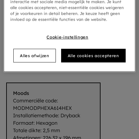
interactie met sociale media mogelijk te maken. Je kunt
alle cookies accepteren, niet-essentiële cookies weigeren
of je voorkeuren in detail beheren. Je keuze heeft geen
invloed op de essentiële functies van de website.
Cookie-instellingen
Alles afwijzen
Alle cookies accepteren
Hexagon Mono 614
Moods
Commerciële code:
MODMODPHEXA614HEX
Installatiemethode:
Dryback
Formaat:
Hexagon
Totale dikte:
2,5 mm
Afmetingen:
226,32 x 196 mm