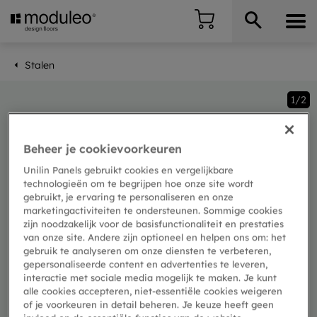
Stalen
1/2
We hebben je
Beheer je cookievoorkeuren
bestelling goed
Unilin Panels gebruikt cookies en vergelijkbare
technologieën om te begrijpen hoe onze site wordt
ontvangen
gebruikt, je ervaring te personaliseren en onze
marketingactiviteiten te ondersteunen. Sommige cookies
zijn noodzakelijk voor de basisfunctionaliteit en prestaties
van onze site. Andere zijn optioneel en helpen ons om: het
Sommige staalorders hebben mogelijks een
gebruik te analyseren om onze diensten te verbeteren,
langere levertermijn.
gepersonaliseerde content en advertenties te leveren,
Bedankt voor je begrip.
interactie met sociale media mogelijk te maken. Je kunt
alle cookies accepteren, niet-essentiële cookies weigeren
of je voorkeuren in detail beheren. Je keuze heeft geen
Mocht je ondertussen nog vragen hebben,