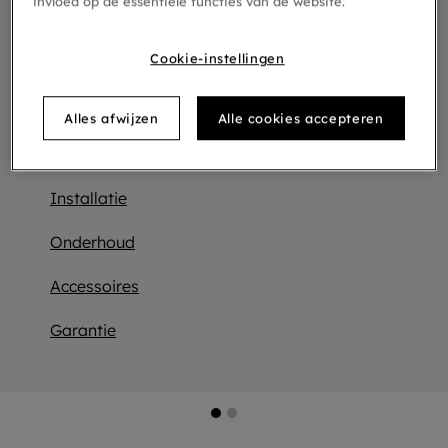
invloed op de essentiële functies van de website.
contacteer ons
gerust.
Of zoek naar een
Moduleo verdeler
in je buurt.
Cookie-instellingen
Heb je nog vragen over hoe je een Moduleo
vloer moet installeren of over het onderhoud
Alles afwijzen
Alle cookies accepteren
ervan?
Hier vind je meer informatie:
Installatie
Onderhoud
Accessoires
Garantie