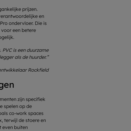
nkelijke prijzen.
verantwoordelijke en
ro ondervloer. Die is
t voor een betere
gelijk.
n. PVC is een duurzame
egger als de huurder.”
ontwikkelaar Rockfield
ngen
enten zijn specifiek
te spelen op de
oals co-work spaces
 terwijl de stoere en
t even buiten