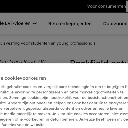
Voor consumenten
e LVT-vloeren
Referentieprojecten
Duurzaamh
huisvesting voor studenten en young professionals
Rockfield ont
huisvesting v
je cookievoorkeuren
professionals
nels gebruikt cookies en vergelijkbare technologieën om te begrijpen h
ruikt, je ervaring te personaliseren en onze marketingactiviteiten te
Pas afgestudeerden de kan
nen. Sommige cookies zijn noodzakelijk voor de basisfunctionaliteit en
blijven wonen in Amsterda
site. Andere zijn optioneel en helpen ons om: het gebruik te analyser
te verbeteren, gepersonaliseerde content en advertenties te leveren, i
staat. De luxe vinylvloer M
le media mogelijk te maken. Je kunt alle cookies accepteren, niet-esse
het streven naar die betaa
eigeren of je voorkeuren in detail beheren. Je keuze heeft geen invlo
e functies van de website.