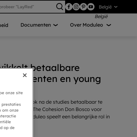
België
Documenten
Over Moduleo
eid
wikkelt betaalbare
oor studenten en young
oe onze site
s geven om ook na de studies betaalbaar te
 prestaties
m. Dat is waar The Cohesion Don Bosco voor
en om onze
nteractie
oduleo van Moduleo speelt een belangrijke rol in
ntiële
lbaarheid.
ed op de