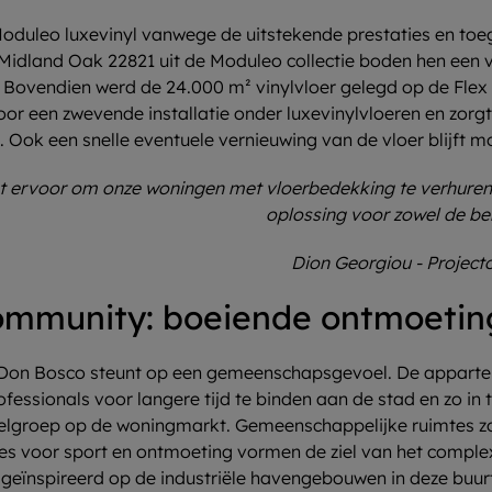
oduleo luxevinyl vanwege de uitstekende prestaties en toega
Midland Oak 22821 uit de Moduleo collectie boden hen een 
 Bovendien werd de 24.000 m² vinylvloer gelegd op de Flex P
oor een zwevende installatie onder luxevinylvloeren en zorg
. Ook een snelle eventuele vernieuwing van de vloer blijft mo
st ervoor om onze woningen met vloerbedekking te verhure
oplossing voor zowel de bel
Dion Georgiou - Project
community: boeiende ontmoeti
 Don Bosco steunt op een gemeenschapsgevoel. De appartem
essionals voor langere tijd te binden aan de stad en zo in 
lgroep op de woningmarkt. Gemeenschappelijke ruimtes z
s voor sport en ontmoeting vormen de ziel van het complex,
s geïnspireerd op de industriële havengebouwen in deze buur