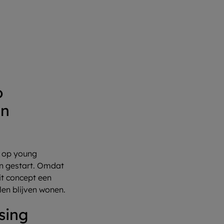
o
in
g op young
jn gestart. Omdat
it concept een
len blijven wonen.
sing