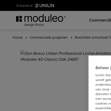
Commerciël
Home
Commerciele projecten
Rockfield ontwikkelt 
Beheer 
Unilin Pa
wordt geb
ondersteu
van onze 
diensten 
met socia
cookies w
essentiël