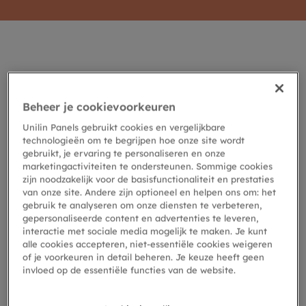
Ontwerpvrijheid – Eindeloze
Beheer je cookievoorkeuren
mogelijkheden
Unilin Panels gebruikt cookies en vergelijkbare
technologieën om te begrijpen hoe onze site wordt
gebruikt, je ervaring te personaliseren en onze
Met deze 15 voorgevormde patronen, uit voorraad
marketingactiviteiten te ondersteunen. Sommige cookies
leverbaar, hebben we 70 mogelijke
zijn noodzakelijk voor de basisfunctionaliteit en prestaties
kleurencombinaties gemaakt die bij elke stijl passen.
van onze site. Andere zijn optioneel en helpen ons om: het
gebruik te analyseren om onze diensten te verbeteren,
Van rustig tot onstuimig.
gepersonaliseerde content en advertenties te leveren,
interactie met sociale media mogelijk te maken. Je kunt
alle cookies accepteren, niet-essentiële cookies weigeren
Rectangle
of je voorkeuren in detail beheren. Je keuze heeft geen
invloed op de essentiële functies van de website.