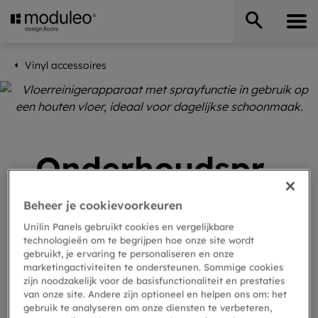
Vinyl accessoires
Onderhoudspr
oducten voor
Beheer je cookievoorkeuren
vinylvloeren
Unilin Panels gebruikt cookies en vergelijkbare
technologieën om te begrijpen hoe onze site wordt
gebruikt, je ervaring te personaliseren en onze
marketingactiviteiten te ondersteunen. Sommige cookies
Houd je vinylvloeren in topconditie met onze
zijn noodzakelijk voor de basisfunctionaliteit en prestaties
van onze site. Andere zijn optioneel en helpen ons om: het
speciaal ontworpen reinigingsaccessoires.
gebruik te analyseren om onze diensten te verbeteren,
Van dagelijks onderhoud tot het aanpakken