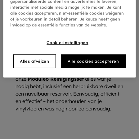
gepersonaliseerde content en advertenties te leveren,
van hardnekkige vlekken, wij bieden een reeks
interactie met sociale media mogelijk te maken. Je kunt
producten die ervoor zorgen dat je vloeren
alle cookies accepteren, niet-essentiële cookies weigeren
of je voorkeuren in detail beheren. Je keuze heeft geen
jarenlang hun onberispelijke schoonheid
invloed op de essentiële functies van de website.
behouden.
Ons
Moduleo Vloerreinigingsproduct
droogt
Cookie-instellingen
snel en zorgt bij elk gebruik voor een frisse
geur, terwijl de
Vlekverwijderaar
perfect is
Alles afwijzen
Alle cookies accepteren
voor het verwijderen van hardnekkige
vlekken. Voor een grondige reiniging biedt
onze
Moduleo Reinigingsset
alles wat je
nodig hebt, inclusief een herbruikbare dweil en
een navulbaar reservoir. Eenvoudig, efficiënt
en effectief – het onderhouden van je
vinylvloeren was nog nooit zo eenvoudig.