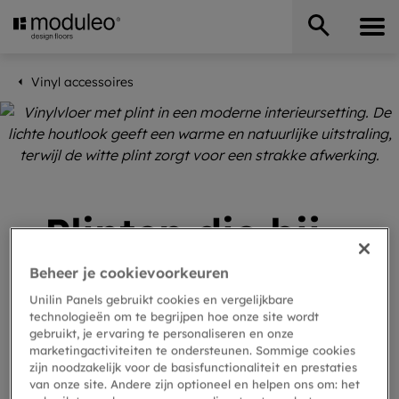
Vinyl accessoires
Plinten die bij
je vinylvloer
Beheer je cookievoorkeuren
Unilin Panels gebruikt cookies en vergelijkbare
passen
technologieën om te begrijpen hoe onze site wordt
gebruikt, je ervaring te personaliseren en onze
marketingactiviteiten te ondersteunen. Sommige cookies
zijn noodzakelijk voor de basisfunctionaliteit en prestaties
Moduleo-plinten zijn zorgvuldig ontworpen om
van onze site. Andere zijn optioneel en helpen ons om: het
je Moduleo-vloeren aan te vullen en zorgen