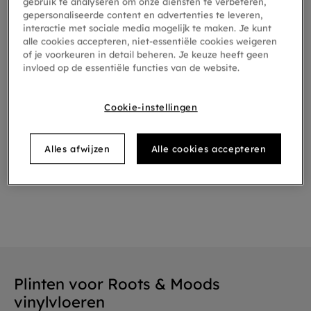
gebruik te analyseren om onze diensten te verbeteren,
voor een soepele en consistente overgang
gepersonaliseerde content en advertenties te leveren,
tussen vloer en muur. Ze zijn verkrijgbaar in
interactie met sociale media mogelijk te maken. Je kunt
alle cookies accepteren, niet-essentiële cookies weigeren
bijpassende kleuren
,
wit
en
of je voorkeuren in detail beheren. Je keuze heeft geen
overschilderbare opties
, en bieden een
invloed op de essentiële functies van de website.
strakke, natuurlijke uitstraling die de kamer af
maakt.
Onze plinten zijn waterbestendig en
Cookie-instellingen
voorzien van een kras- en slijtvaste
toplaag.
Ze zijn net zo duurzaam als je
Moduleo-vloer en bestand tegen dagelijkse
Alles afwijzen
Alle cookies accepteren
slijtage.
Plinten voor Roots & Moods
vinylvloeren