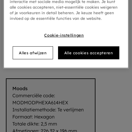
interactie met sociale media mogelijk te maken. Je kunt
alle cookies accepteren, niet-essentiële cookies weigeren
of je voorkeuren in detail beheren. Je keuze heeft geen
invloed op de essentiële functies van de website.
Cookie-instellingen
Alles afwijzen
Alle cookies accepteren
Hexagon Mono 614
Moods
Commerciële code:
MODMODPHEXA614HEX
Installatiemethode:
Te verlijmen
Formaat:
Hexagon
Totale dikte:
2,5 mm
Afmetingen:
226,32 x 196 mm