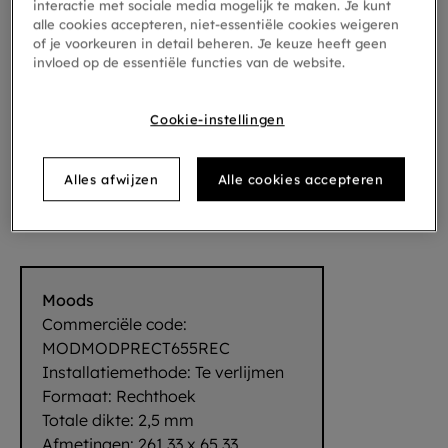
interactie met sociale media mogelijk te maken. Je kunt
alle cookies accepteren, niet-essentiële cookies weigeren
of je voorkeuren in detail beheren. Je keuze heeft geen
invloed op de essentiële functies van de website.
Cookie-instellingen
Alles afwijzen
Alle cookies accepteren
Rectangle Drops 655
Moods
Commerciële code:
MODMODPRECT655REC
Installatiemethode:
Te verlijmen
Formaat:
Rechthoek
Totale dikte:
2,5 mm
Afmetingen:
261,33 x 65,33